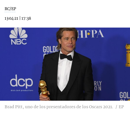
RC/EP
13·04·21
|
17:38
Brad Pitt, uno de los presentadores de los Oscars 2021.
EP