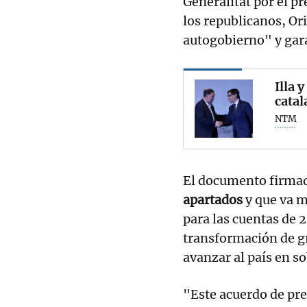
Generalitat por el pre
los republicanos, Ori
autogobierno" y gara
Illa 
catal
NTM
El documento firmado
apartados
y que va m
para las cuentas de 
transformación de gr
avanzar al país en s
"Este acuerdo de pr