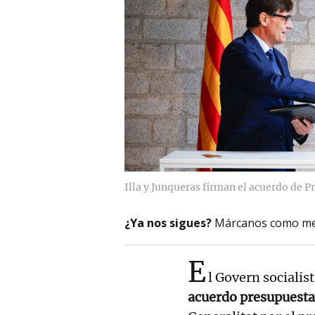
Illa y Junqueras firman el acuerdo de P
¿Ya nos sigues?
Márcanos como me
E
l Govern socialis
acuerdo presupuesta