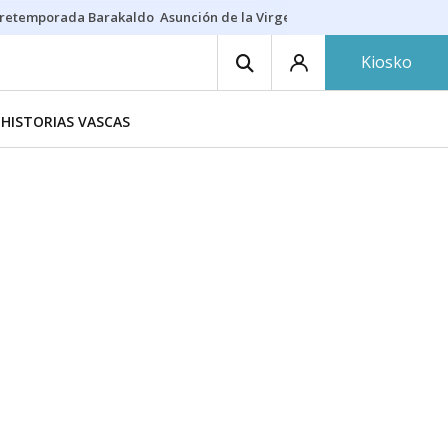
retemporada Barakaldo
Asunción de la Virgen
Casa Targaryen
Gazt
Kiosko
HISTORIAS VASCAS