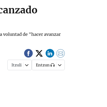
lcanzado
a voluntad de "hacer avanzar
Itzuli
Entzun