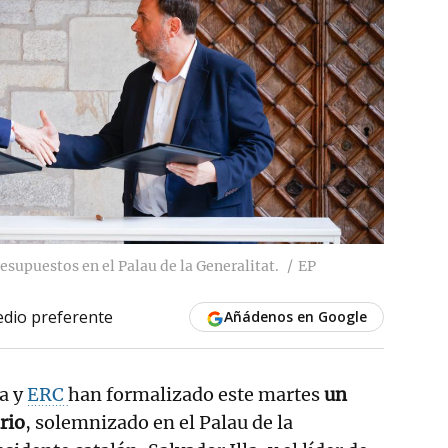
resupuestos en el Palau de la Generalitat.
EP
dio preferente
Añádenos en Google
ta y
ERC
han formalizado este martes
un
rio
, solemnizado en el Palau de la