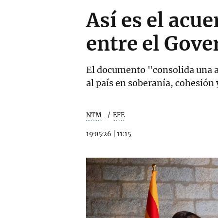
Así es el acu
entre el Gove
El documento "consolida una a
al país en soberanía, cohesión 
NTM
EFE
19·05·26
|
11:15