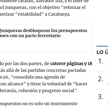
sidente catalán, Salvador Illa, y el líder de
ol Junqueras, con el objetivo "reforzar el
ntizar "estabilidad" a Catalunya.
y Junqueras desbloquean los presupuestos
anes con un pacto ferroviario
LO 
1
 por las dos partes, de
catorce páginas y 18
ás allá de las partidas concretas pactadas
2
2026, "consolida una agenda de
an alcance" y tiene la voluntad de "hacer
oberanía, cohesión y progreso social".
3
esupuestos no es solo un instrumento