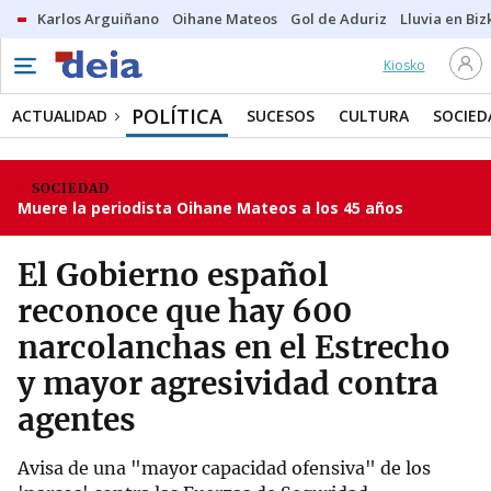
Karlos Arguiñano
Oihane Mateos
Gol de Aduriz
Lluvia en Biz
Kiosko
POLÍTICA
ACTUALIDAD
SUCESOS
CULTURA
SOCIED
SOCIEDAD
Muere la periodista Oihane Mateos a los 45 años
El Gobierno español
reconoce que hay 600
narcolanchas en el Estrecho
y mayor agresividad contra
agentes
Avisa de una "mayor capacidad ofensiva" de los