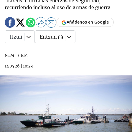
'narcos' contra las Fuerzas de Seguridad,
recurriendo incluso al uso de armas de guerra
Añádenos en Google
Itzuli
Entzun
NTM
E.P.
14·05·26
|
10:23