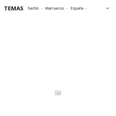
TEMAS
hachís
Marruecos
España
tráfico
Gobierno
Huelva
Portugal