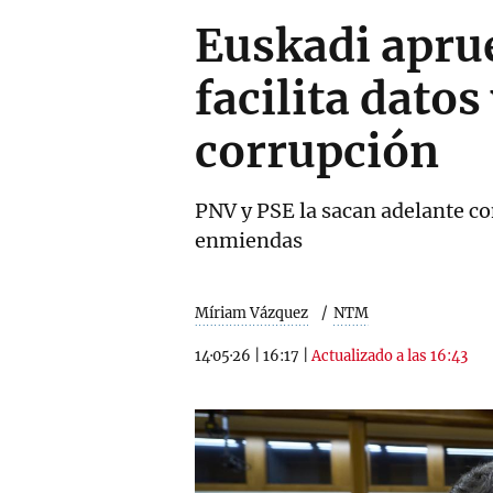
Euskadi apru
facilita dato
corrupción
PNV y PSE la sacan adelante co
enmiendas
Míriam Vázquez
NTM
14·05·26
|
16:17
|
Actualizado a las 16:43