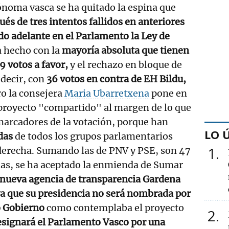
noma vasca se ha quitado la espina que
ués de tres intentos fallidos en anteriores
ado adelante en el Parlamento la Ley de
 hecho con la
mayoría absoluta que tienen
9 votos a favor,
y el rechazo en bloque de
 decir, con
36 votos en contra de EH Bildu,
o la consejera
Maria Ubarretxena
pone en
 proyecto "compartido" al margen de lo que
marcadores de la votación, porque han
LO 
das
de todos los grupos parlamentarios
1
 derecha. Sumando las de PNV y PSE, son 47
las, se ha aceptado la enmienda de Sumar
 nueva agencia de transparencia Gardena
ya que su presidencia no será nombrada por
o Gobierno
como contemplaba el proyecto
2
esignará el Parlamento Vasco por una