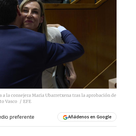
a a la consejera Maria Ubarretxena tras la aprobación de
to Vasco
EFE
dio preferente
Añádenos en Google