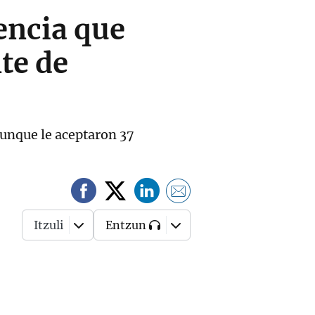
encia que
te de
aunque le aceptaron 37
Itzuli
Entzun