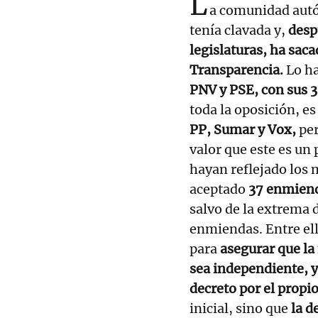
L
a comunidad autó
tenía clavada y,
desp
legislaturas, ha sac
Transparencia.
Lo ha
PNV y PSE, con sus 3
toda la oposición, es
PP, Sumar y Vox,
per
valor que este es un
hayan reflejado los 
aceptado
37 enmien
salvo de la extrema
enmiendas. Entre el
para
asegurar que la
sea independiente, 
decreto por el propi
inicial, sino que
la d