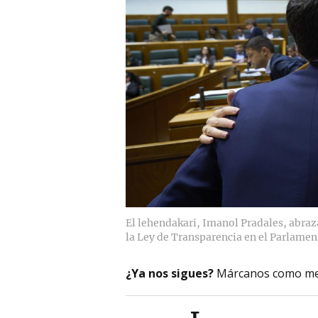
El lehendakari, Imanol Pradales, abraz
la Ley de Transparencia en el Parlamen
¿Ya nos sigues?
Márcanos como me