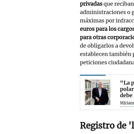
privadas
que reciban
administraciones o g
máximas por infracc
euros para los cargo
para otras corporaci
de obligarlos a devo
establecen también 
peticiones ciudadan
“La p
polar
debe 
Míriam
Registro de '