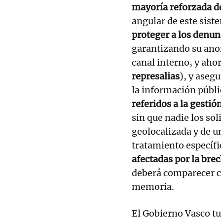
mayoría reforzada de
angular de este sist
proteger a los denun
garantizando su anon
canal interno, y aho
represalias
), y aseg
la información públ
referidos a la gestió
sin que nadie los sol
geolocalizada y de 
tratamiento específi
afectadas por la brec
deberá comparecer c
memoria.
El Gobierno Vasco tu