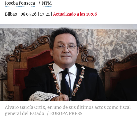
Joseba Fonseca
NTM
Bilbao
|
08·05·26
|
17:21
|
Actualizado a las 19:06
Álvaro García Ortiz, en uno de sus últimos actos como fiscal
general del Estado
EUROPA PRESS