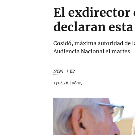
El exdirector 
declaran esta
Cosidó, máxima autoridad de la 
Audiencia Nacional el martes
NTM
EP
13·04·26
|
08:05