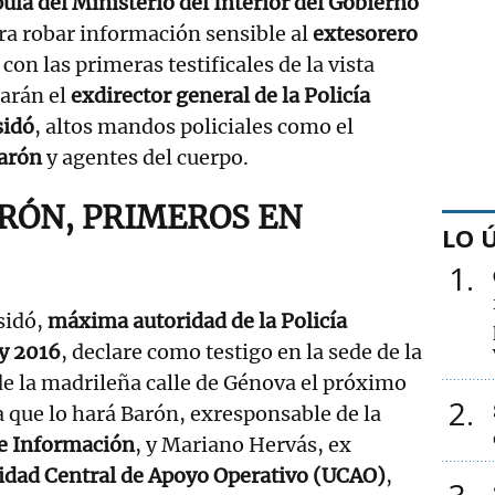
pula del Ministerio del Interior del Gobierno
ra robar información sensible al
extesorero
, con las primeras testificales de la vista
rarán el
exdirector general de la Policía
sidó
, altos mandos policiales como el
arón
y agentes del cuerpo.
ARÓN, PRIMEROS EN
LO 
1
sidó,
máxima autoridad de la Policía
 y 2016
, declare como testigo en la sede de la
e la madrileña calle de Génova el próximo
2
 que lo hará Barón, exresponsable de la
e Información
, y Mariano Hervás, ex
idad Central de Apoyo Operativo (UCAO)
,