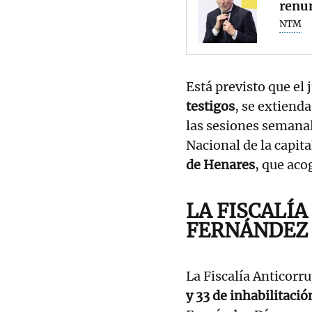
renun
NTM
Está previsto que el 
testigos
, se extiend
las sesiones semanal
Nacional de la capit
de Henares
, que aco
LA FISCALÍA
FERNÁNDEZ 
La Fiscalía Anticorru
y 33 de inhabilitació