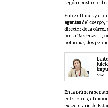
según consta en el c
Entre el lunes y el m
agentes
del cuerpo, m
director de la
cárcel 
preso Bárcenas--, un
notarios y dos period
La Au
juici
impu
NTM
En la primera semana
entre otros, el
exmini
exsecretario de Est