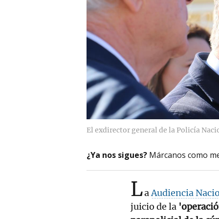
El exdirector general de la Policía Naci
¿Ya nos sigues?
Márcanos como me
L
a
Audiencia Naci
juicio de la
'operació