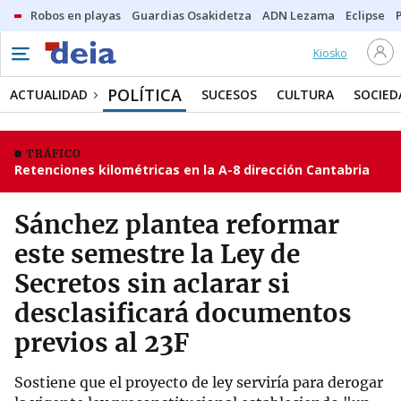
Robos en playas
Guardias Osakidetza
ADN Lezama
Eclipse
Kiosko
POLÍTICA
ACTUALIDAD
SUCESOS
CULTURA
SOCIED
TRÁFICO
Retenciones kilométricas en la A-8 dirección Cantabria
Sánchez plantea reformar
este semestre la Ley de
Secretos sin aclarar si
desclasificará documentos
previos al 23F
Sostiene que el proyecto de ley serviría para derogar