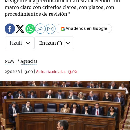
la vigente ley preconstitucional estableciendo "un
marco claro con criterios claros, con plazos, con
procedimientos de revisión"
Añádenos en Google
Itzuli
Entzun
NTM
Agencias
25·02·26
|
13:00
|
Actualizado a las 13:02