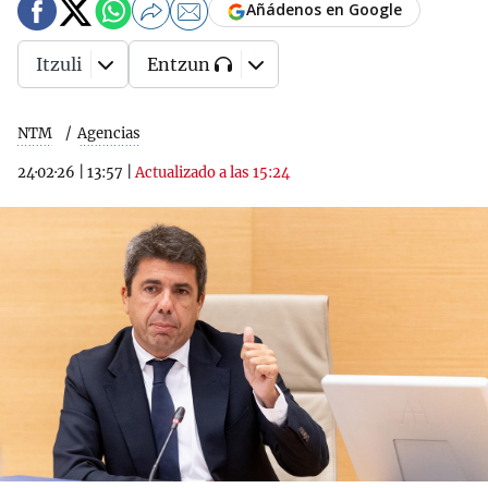
Añádenos en Google
Itzuli
Entzun
NTM
Agencias
24·02·26
|
13:57
|
Actualizado a las 15:24