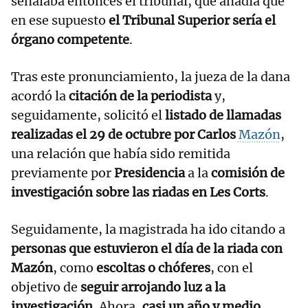
señalaba entonces el tribunal, que añadía que
en ese supuesto
el Tribunal Superior sería el
órgano competente
.
Tras este pronunciamiento, la jueza de la dana
acordó la
citación de la periodista
y,
seguidamente, solicitó el
listado de llamadas
realizadas el 29 de octubre por Carlos
Mazón
,
una relación que había sido remitida
previamente por
Presidencia
a la
comisión de
investigación sobre las riadas en Les Corts
.
Seguidamente, la magistrada ha ido citando a
personas que estuvieron el día de la riada con
Mazón
, como
escoltas o chóferes
, con el
objetivo de
seguir arrojando luz a la
investigación
. Ahora,
casi un año y medio