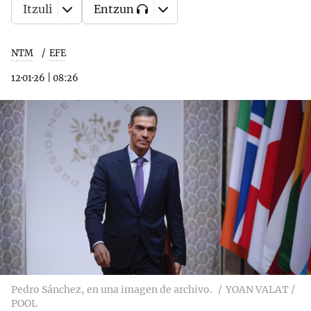
Itzuli
Entzun
NTM
EFE
12·01·26
|
08:26
Pedro Sánchez, en una imagen de archivo.
YOAN VALAT /
POOL