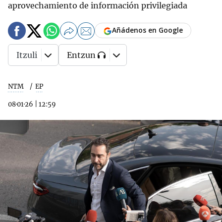
aprovechamiento de información privilegiada
Añádenos en Google
Itzuli
Entzun
NTM
EP
08·01·26
|
12:59