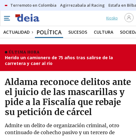
Terremoto en Colombia
Agirrezabala al Racing
Estafa en Bilb
Kiosko
POLÍTICA
ACTUALIDAD
SUCESOS
CULTURA
SOCIED
ÚLTIMA HORA
Herido un camionero de 75 años tras salirse de la
carretera y caer al río
Aldama reconoce delitos ante
el juicio de las mascarillas y
pide a la Fiscalía que rebaje
su petición de cárcel
Admite un delito de organización criminal, otro
continuado de cohecho pasivo y un tercero de