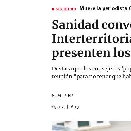
Muere la periodista 
SOCIEDAD
Sanidad conv
Interterritor
presenten los
Destaca que los consejeros 'po
reunión "para no tener que hab
NTM
EP
05·11·25
|
16:19