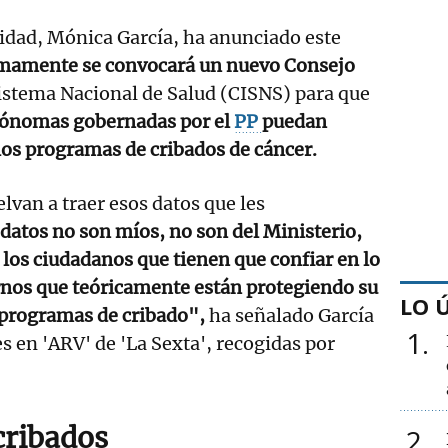
idad, Mónica García, ha anunciado este
mamente se convocará un nuevo Consejo
istema Nacional de Salud (CISNS) para que
ónomas gobernadas por el
PP
puedan
 los programas de cribados de cáncer.
lvan a traer esos datos que les
datos no son míos, no son del Ministerio,
 los ciudadanos que tienen que confiar en lo
rnos que teóricamente están protegiendo su
LO 
s programas de cribado",
ha señalado García
1
s en 'ARV' de 'La Sexta', recogidas por
cribados
2