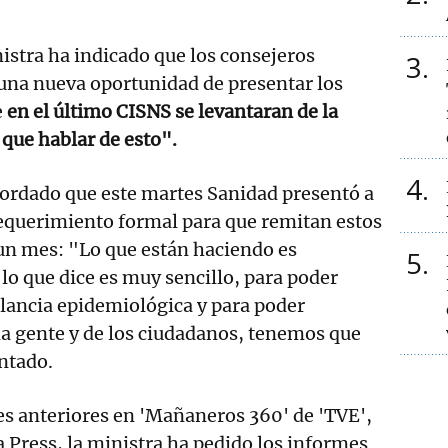
istra ha indicado que los consejeros
3
una nueva oportunidad de presentar los
e
en el último CISNS se levantaran de la
que hablar de esto".
4
ecordado que este martes Sanidad presentó a
requerimiento formal para que remitan estos
 un mes: "Lo que están haciendo es
5
 lo que dice es muy sencillo, para poder
lancia epidemiológica y para poder
 la gente y de los ciudadanos, tenemos que
ntado.
es anteriores en 'Mañaneros 360' de 'TVE',
 Press, la ministra ha pedido los informes