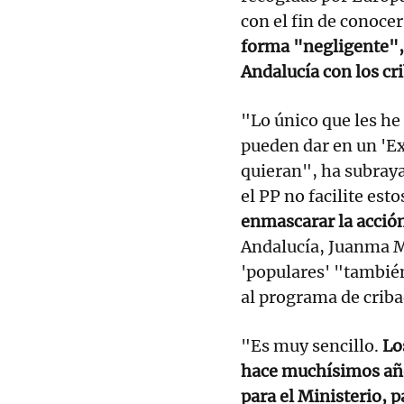
con el fin de conoce
forma "negligente", 
Andalucía con los c
"Lo único que les he
pueden dar en un 'E
quieran", ha subraya
el PP no facilite est
enmascarar la acció
Andalucía, Juanma Mo
'populares' "también
al programa de crib
"Es muy sencillo.
Los
hace muchísimos años
para el Ministerio, p