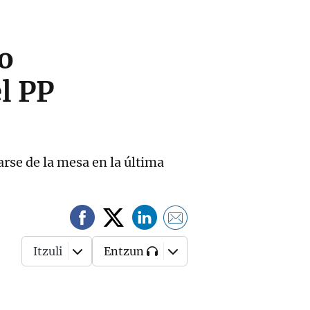
o
el PP
rse de la mesa en la última
Itzuli
Entzun