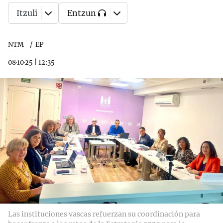
Itzuli
Entzun
NTM
EP
08·10·25
|
12:35
Las instituciones vascas refuerzan su coordinación para