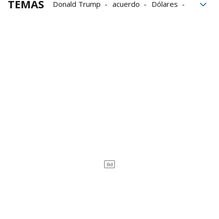
TEMAS
Donald Trump
acuerdo
Dólares
Capitolio
Disturbios
Estados Unidos
Internet