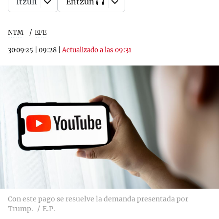
Itzuli
Entzun
NTM
EFE
30·09·25
|
09:28
|
Actualizado a las 09:31
Con este pago se resuelve la demanda presentada por
Trump.
E.P.