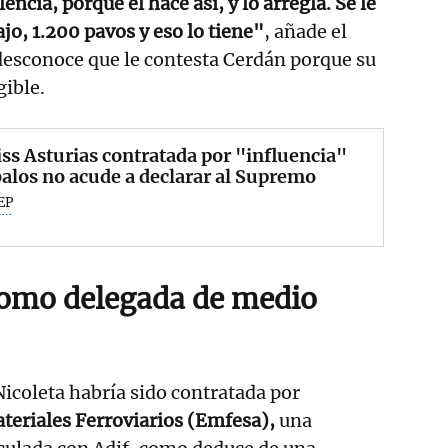
encia, porque él hace así, y lo arregla. Se le
jo, 1.200 pavos y eso lo tiene"
, añade el
 desconoce que le contesta Cerdán porque su
gible.
ss Asturias contratada por "influencia"
alos no acude a declarar al Supremo
EP
como delegada de medio
icoleta habría sido contratada por
teriales Ferroviarios (Emfesa),
una