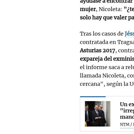
ayudase a encontrar 
mujer
, Nicoleta:
"¿t
solo hay que valer par
Tras los casos de
Jés
contratada en Tragsa
Asturias 2017
, contr
expareja del exminis
el informe saca a re
llamada Nicoleta, co
cercana", según la 
Un ex
"irre
mand
NTM / 