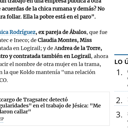
un trabajo en una empresa pública a otra
e acuerdas de la chica rumana y demás? No
a follar. Ella la pobre está en el paro".
sica Rodríguez
, ex pareja de Ábalos
, que fue
tec e Ineco; de
Claudia Montes, Miss
atada en Logirail; y de A
ndrea de la Torre,
tro y contratada también en Logirail
, ahora
LO 
lucir el nombre de otra mujer en la trama,
1
n la que Koldo mantenía "una relación
UCO.
2
cargo de Tragsatec detectó
gularidades" en el trabajo de Jésica: "Me
aron callar"
3
EP