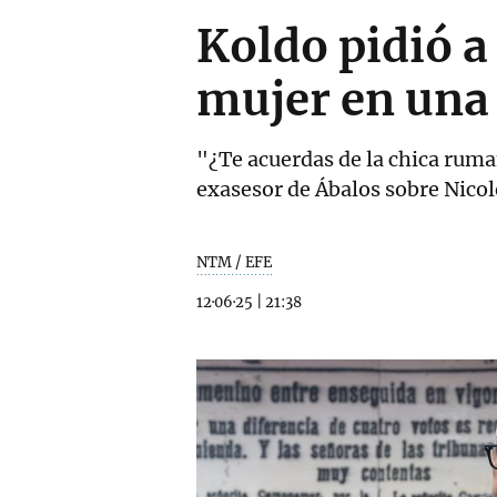
Koldo pidió a
mujer en una
"¿Te acuerdas de la chica ruman
exasesor de Ábalos sobre Nicol
NTM / EFE
12·06·25
|
21:38