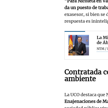
"Para Nicoleta en Val
da un puesto de traba
exasesor, si bien se
respuesta es ininteli
La Mi
de Áb
NTM / 
Contratada 
ambiente
La UCO destaca que N
Enajenaciones de Ma