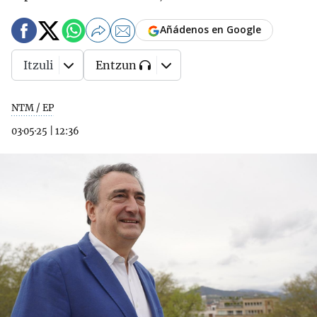
Añádenos en Google
Itzuli
Entzun
NTM / EP
03·05·25
|
12:36