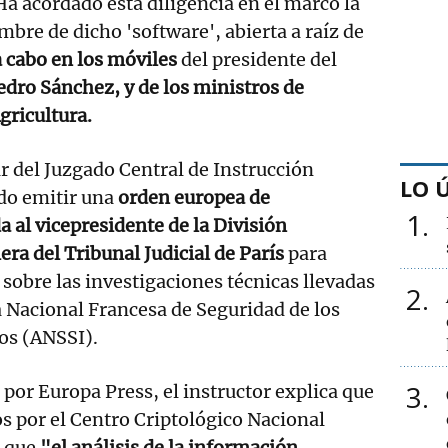
a acordado esta diligencia en el marco la
mbre de dicho 'software', abierta a raíz de
a cabo en los móviles
del presidente del
edro Sánchez, y de los ministros de
gricultura.
ar del Juzgado Central de Instrucción
LO 
do emitir una
orden europea de
1
a al vicepresidente de la División
ra del Tribunal Judicial de París
para
sobre las investigaciones técnicas llevadas
2
a Nacional Francesa de Seguridad de los
os (ANSSI).
3
 por Europa Press, el instructor explica que
s por el Centro Criptológico Nacional
o que
"el análisis de la información