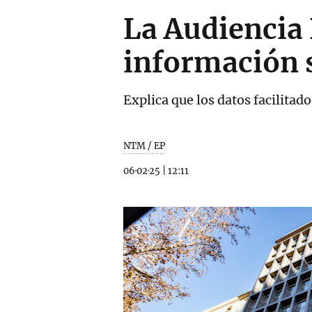
La Audiencia 
información 
Explica que los datos facilita
NTM / EP
06·02·25
|
12:11