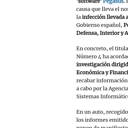
'software'
Pegasus
.
H
causa que lleva el no
la
infección llevada 
Gobierno español,
P
Defensa, Interior y A
En concreto, el titul
Número 4 ha acorda
investigación dirigid
Económica y Financie
recabar información 
a cabo por la Agenci
Sistemas Informátic
En un auto, recogido
los informes emitido
ponen de manifiest