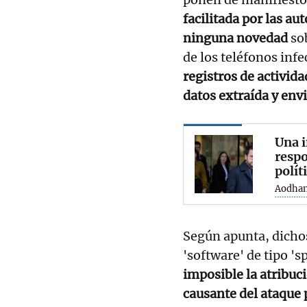
facilitada por las au
ninguna novedad
sob
de los teléfonos inf
registros de activida
datos extraída y env
Una i
respo
polít
Aodhan
Según apunta, dicho
'software' de tipo '
imposible la atribuc
causante del ataque 