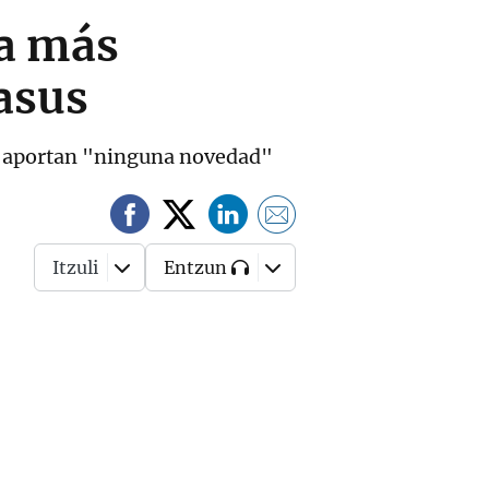
ia más
asus
 no aportan "ninguna novedad"
Itzuli
Entzun