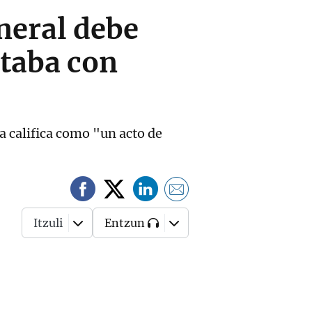
eneral debe
staba con
a califica como "un acto de
Itzuli
Entzun