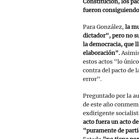
Constitución, los pac
fueron consiguiend
Para González,
la mu
dictador", pero no 
la democracia, que 
elaboración".
Asimis
estos actos "lo únic
contra del pacto de l
error".
Preguntado por la au
de este año conmemo
exdirigente socialis
acto fuera un acto d
"puramente de part