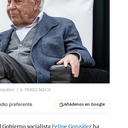
González
A. PEREZ MECA
dio preferente
Añádenos en Google
l Gobierno socialista
Felipe González
ha