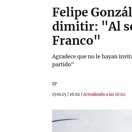
Felipe Gonzál
dimitir: "Al 
Franco"
Agradece que no le hayan invit
partido"
EP
15·01·25
|
16:02
|
Actualizado a las 16:02