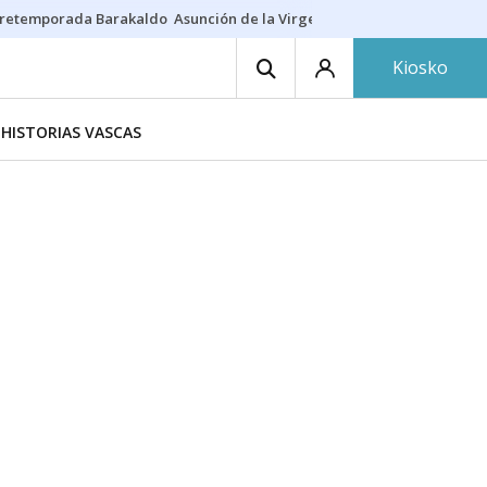
retemporada Barakaldo
Asunción de la Virgen
Casa Targaryen
Gazt
Kiosko
HISTORIAS VASCAS