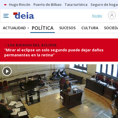
Hugo Rincón
Puerto de Bilbao
Tasa turística
Seguro de hoga
Kiosko
POLÍTICA
ACTUALIDAD
SUCESOS
CULTURA
SOCIED
LOS RIESGOS DEL ECLIPSE
“Mirar el eclipse un solo segundo puede dejar daños
permanentes en la retina”