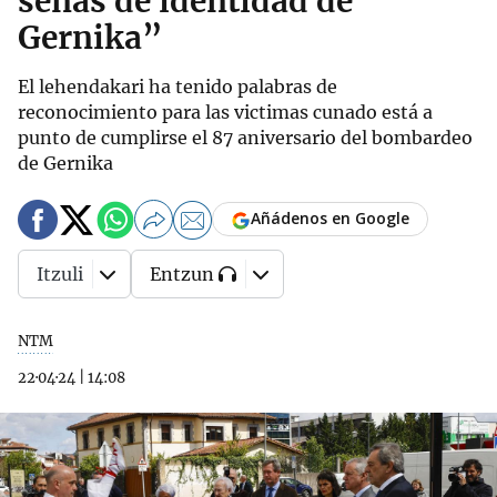
señas de identidad de
Gernika”
El lehendakari ha tenido palabras de
reconocimiento para las victimas cunado está a
punto de cumplirse el 87 aniversario del bombardeo
de Gernika
Añádenos en Google
Itzuli
Entzun
NTM
22·04·24
|
14:08