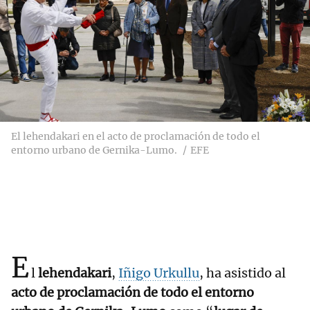
El lehendakari en el acto de proclamación de todo el
entorno urbano de Gernika-Lumo.
EFE
E
l
lehendakari
,
Iñigo Urkullu
, ha asistido al
acto de proclamación de todo el entorno