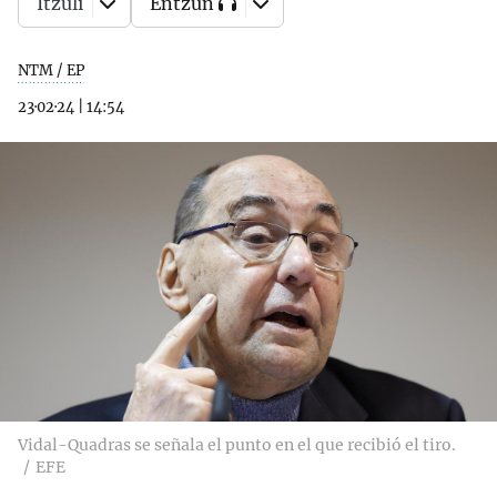
Itzuli
Entzun
NTM / EP
23·02·24
|
14:54
Vidal-Quadras se señala el punto en el que recibió el tiro.
EFE