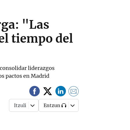
rga: "Las
el tiempo del
 consolidar liderazgos
los pactos en Madrid
Itzuli
Entzun