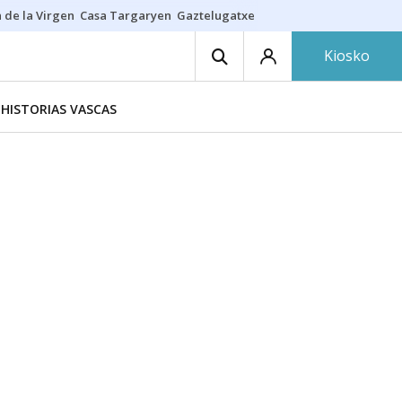
 de la Virgen
Casa Targaryen
Gaztelugatxe
Athletic
Aste Nagusia
C
Kiosko
HISTORIAS VASCAS