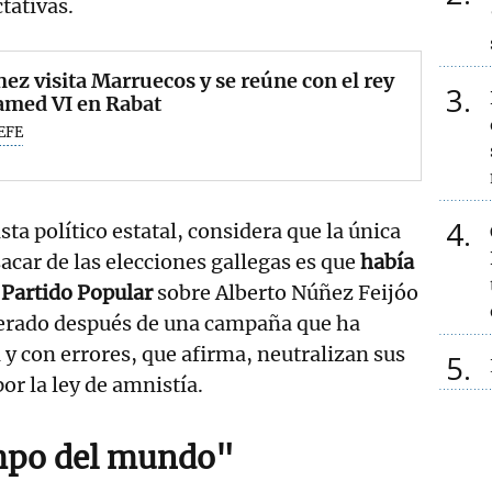
tativas.
ez visita Marruecos y se reúne con el rey
3
med VI en Rabat
EFE
4
ta político estatal, considera que la única
acar de las elecciones gallegas es que
había
 Partido Popular
sobre Alberto Núñez Feijóo
uperado después de una campaña que ha
a y con errores, que afirma, neutralizan sus
5
por la ley de amnistía.
empo del mundo"