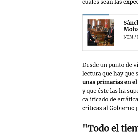
cuáles sean las expec
Sánch
Moha
NTM / 
Desde un punto de vis
lectura que hay que s
unas primarias en el
y que éste las ha s
calificado de errátic
críticas al Gobierno 
"Todo el ti