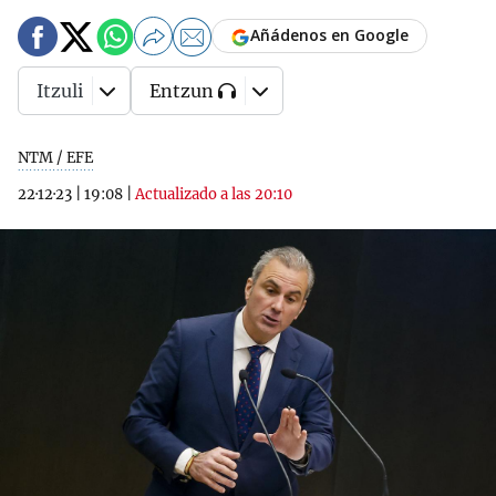
Añádenos en Google
Itzuli
Entzun
NTM / EFE
22·12·23
|
19:08
|
Actualizado a las 20:10