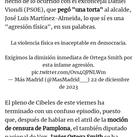
hecho de lo ocurrido con el exconcejal Daniel
Viondi (PSOE), que
pegó "una torta"
al alcalde,
José Luis Martínez-Almeida, lo que sí es una
"agresión física", en sus palabras.
La violencia física es inaceptable en democracia.
Exigimos la dimisión inmediata de Ortega Smith por
esta infame agresión.
pic.twitter.com/Ovs4QPNLWm
— Más Madrid (@MasMadrid__)
22 de diciembre
de 2023
El pleno de Cibeles de este viernes ha
terminado con un confuso episodio, puesto
que, después de hablar en el atril de la
moción
de censura de Pamplona
, el también diputado
nacional de Vox,
Javier Ortega Smith
se ha