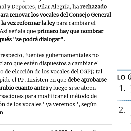
l y Deportes, Pilar Alegría, ha
rechazado
para renovar los vocales del Consejo General
 la vez reformar la ley
para cambiar el
 Así señala que
primero hay que nombrar
pués "se podrá dialogar".
 respecto, fuentes gubernamentales no
claro que estén dispuestos a cambiar el
 de elección de los vocales del CGPJ; tal
LO 
ide el PP. Insisten en que
debe aprobarse
1
ambio cuanto antes
y luego si se abren
rsaciones para modificar el método de
ón de los vocales "ya veremos", según
2
n.