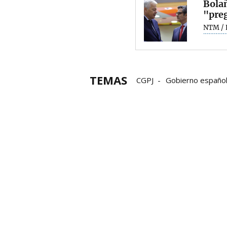
Bolañ
"preg
NTM / 
TEMAS
CGPJ
Gobierno españo
Pilar Alegría