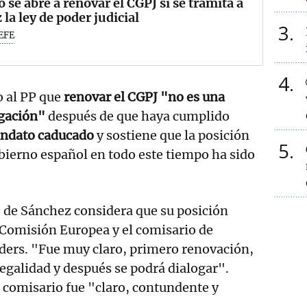
o se abre a renovar el CGPJ si se tramita a
z la ley de poder judicial
3
EFE
4
o al PP que
renovar el CGPJ "no es una
igación"
después de que haya cumplido
andato caducado
y sostiene que la posición
5
bierno español en todo este tiempo ha sido
 de Sánchez considera que su posición
a Comisión Europea y el comisario de
nders. "Fue muy claro, primero renovación,
egalidad y después se podrá dialogar".
 comisario fue "claro, contundente y