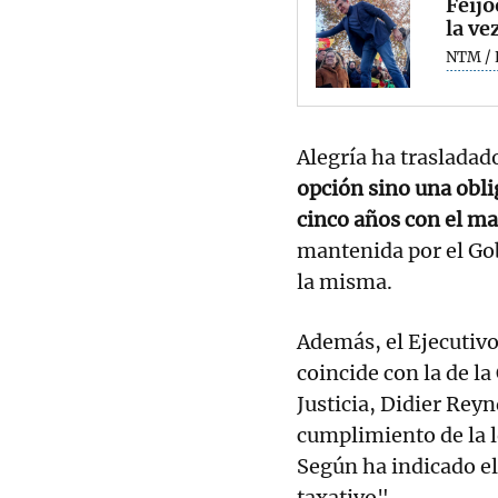
Feijó
la ve
NTM / 
Alegría ha trasladad
opción sino una obl
cinco años con el m
mantenida por el Go
la misma.
Además, el Ejecutivo
coincide con la de l
Justicia, Didier Rey
cumplimiento de la l
Según ha indicado el
taxativo".