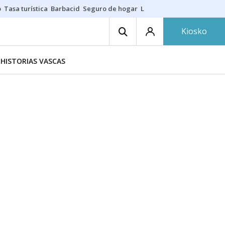
o
Tasa turística
Barbacid
Seguro de hogar
Lío Athletic-Osasuna
Mast
Kiosko
HISTORIAS VASCAS