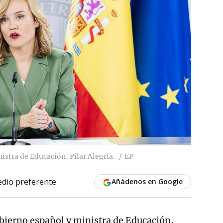
istra de Educación, Pilar Alegría.
EP
dio preferente
Añádenos en Google
bierno español y ministra de Educación,