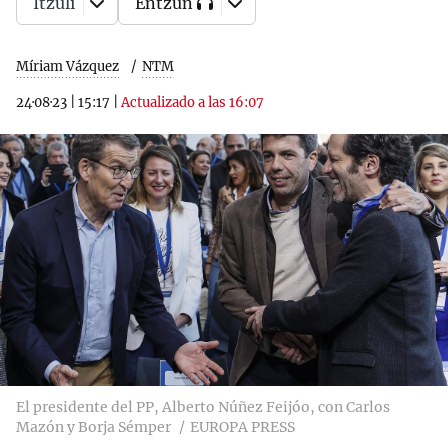
Itzuli
Entzun
Míriam Vázquez
NTM
24·08·23
|
15:17
|
Actualizado a las 16:07
El presidente del PP, Alberto Núñez Feijóo, con Carlos
Mazón y Borja Sémper
EUROPA PRESS