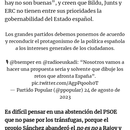
hay no son buenas”, y creen que Bildu, Junts y
ERC no tienen entre sus prioridades la
gobernabilidad del Estado español.
Los grandes partidos debemos ponernos de acuerdo
y reconducir el protagonismo de la política española
a los intereses generales de los ciudadanos.
🎙️
@bsemper
en
@radioeuskadi
: “Nosotros vamos a
hacer una propuesta seria y solvente que dibuje los
retos que afronta España”.
pic.twitter.com/AgpPqooh0T
— Partido Popular (@ppopular)
24 de agosto de
2023
Es difícil pensar en una abstención del PSOE
que no pase por los tránsfugas, porque el
propio Sánchez abanderó el
no es no
a Rajoy y