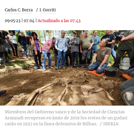
Carlos C. Borra
I. Gorriti
09·05·23
|
07:04
|
Actualizado a las 07:43
Miembros del Gobierno vasco y de la Sociedad de Ciencias
Aranzadi recuperan en junio de 2019 los restos de un gudari
caído en 1937 en la línea defensiva de Bilbao.
IREKIA