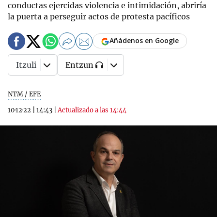
conductas ejercidas violencia e intimidación, abriría
la puerta a perseguir actos de protesta pacíficos
Añádenos en Google
Itzuli
Entzun
NTM / EFE
10·12·22
|
14:43
|
Actualizado a las 14:44