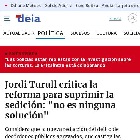
Oihane Mateos
Gol de Aduriz
Esne Beltza
Anular tarjeta de c
Kiosko
POLÍTICA
ACTUALIDAD
SUCESOS
CULTURA
SOCIED
ENTREVISTA
"Las policías están molestas con la investigación sobre
las torturas. La Ertzaintza está colaborando"
Jordi Turull critica la
reforma para suprimir la
sedición: "no es ninguna
solución"
Considera que la nueva redacción del delito de
desórdenes públicos agravados, que castiga las