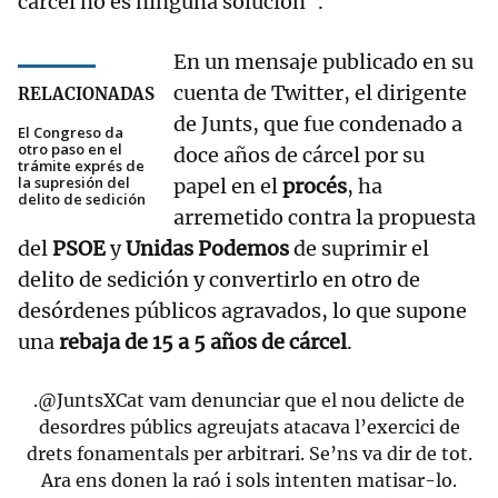
cárcel no es ninguna solución".
En un mensaje publicado en su
cuenta de Twitter, el dirigente
RELACIONADAS
de Junts, que fue condenado a
El Congreso da
otro paso en el
doce años de cárcel por su
trámite exprés de
la supresión del
papel en el
procés
, ha
delito de sedición
arremetido contra la propuesta
del
PSOE
y
Unidas Podemos
de suprimir el
delito de sedición y convertirlo en otro de
desórdenes públicos agravados, lo que supone
una
rebaja de 15 a 5 años de cárcel
.
.
@JuntsXCat
vam denunciar que el nou delicte de
desordres públics agreujats atacava l’exercici de
drets fonamentals per arbitrari. Se’ns va dir de tot.
Ara ens donen la raó i sols intenten matisar-lo.