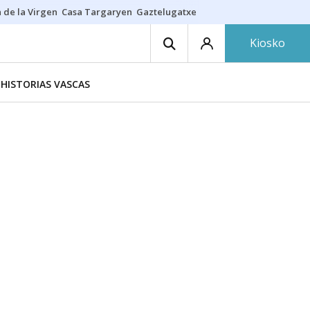
 de la Virgen
Casa Targaryen
Gaztelugatxe
Athletic
Aste Nagusia
C
Kiosko
HISTORIAS VASCAS