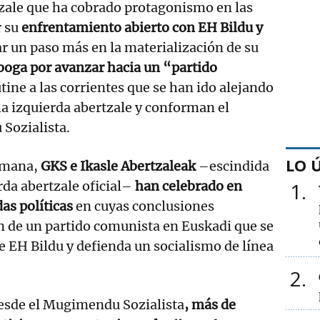
tzale que ha cobrado protagonismo en las
 su
enfrentamiento abierto con EH Bildu y
ar un paso más en la materialización de su
boga por avanzar hacia un “partido
tine a las corrientes que se han ido alejando
e la izquierda abertzale y conforman el
Sozialista.
LO 
semana,
GKS e Ikasle Abertzaleak
–escindida
rda abertzale oficial–
han celebrado en
1
as políticas
en cuyas conclusiones
n de un partido comunista en Euskadi que se
de EH Bildu y defienda un socialismo de línea
2
esde el Mugimendu Sozialista
, más de