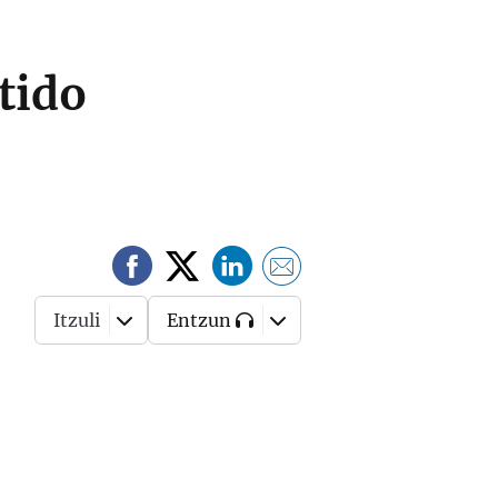
tido
Itzuli
Entzun