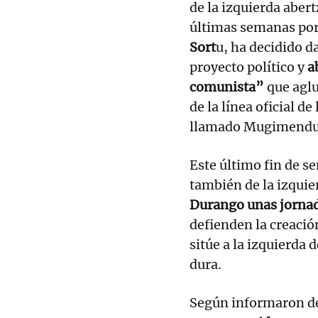
de la izquierda aber
últimas semanas por
Sort
u, ha decidido d
proyecto político y
a
comunista”
que aglu
de la línea oficial d
llamado Mugimendu 
Este último fin de 
también de la izquie
Durango unas jornad
defienden la creació
sitúe a la izquierda 
dura.
Según informaron d