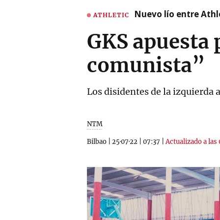
Nuevo lío entre Athl
ATHLETIC
GKS apuesta 
comunista”
Los disidentes de la izquierda
NTM
Bilbao
|
25·07·22
|
07:37
|
Actualizado a las