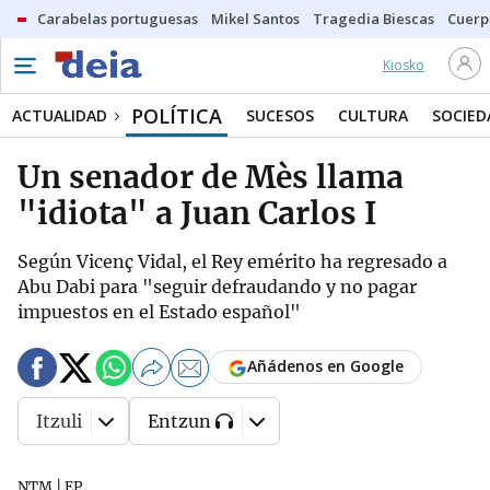
Carabelas portuguesas
Mikel Santos
Tragedia Biescas
Cuerp
Kiosko
POLÍTICA
ACTUALIDAD
SUCESOS
CULTURA
SOCIED
Un senador de Mès llama
"idiota" a Juan Carlos I
Según Vicenç Vidal, el Rey emérito ha regresado a
Abu Dabi para "seguir defraudando y no pagar
impuestos en el Estado español"
Añádenos en Google
Itzuli
Entzun
NTM | EP