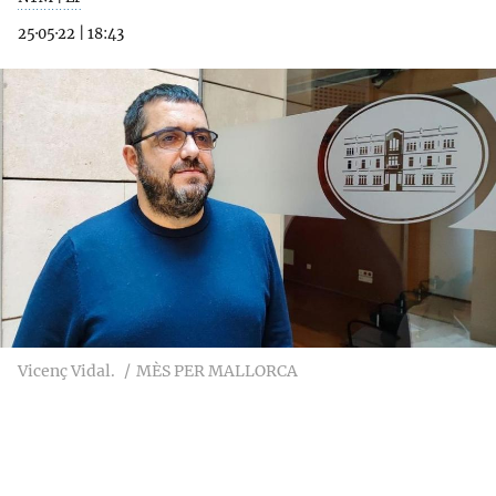
25·05·22
|
18:43
Vicenç Vidal.
MÈS PER MALLORCA