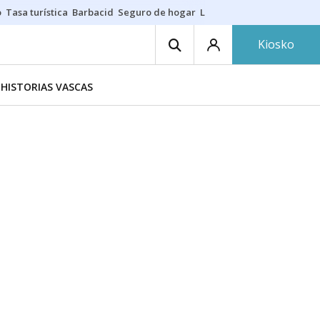
o
Tasa turística
Barbacid
Seguro de hogar
Lío Athletic-Osasuna
Mast
Kiosko
HISTORIAS VASCAS