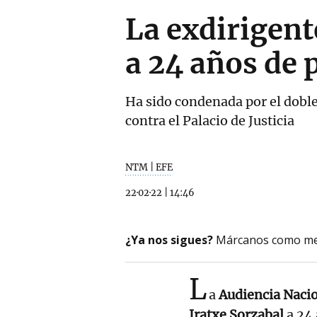
La exdirigent
a 24 años de 
Ha sido condenada por el doble
contra el Palacio de Justicia
NTM | EFE
22·02·22
|
14:46
¿Ya nos sigues?
Márcanos como me
L
a
Audiencia Naci
Iratxe Sorzabal
a 24 