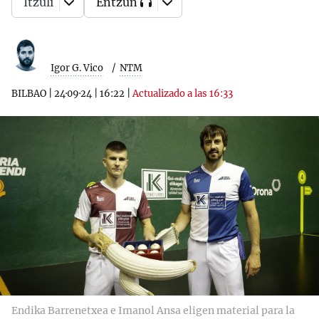
Itzuli
Entzun
Igor G. Vico
NTM
BILBAO
|
24·09·24
|
16:22
|
Actualizado a las 16:33
Endika Barrenetxea e Imanol Ansa eligen material para la