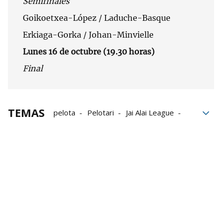
Semifinales
Goikoetxea-López / Laduche-Basque
Erkiaga-Gorka / Johan-Minvielle
Lunes 16 de octubre (19.30 horas)
Final
TEMAS
pelota
Pelotari
Jai Alai League
Cesta punta
Iñaki Osa Goikoetxea
Imanol López
Durango
frontón Ezkurdi