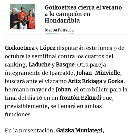
Goikoetxea cierra el verano
a lo campeón en
Hondarribia
Joseba Fonseca
Goikoetxea
y
López
disputarán este lunes 9 de
octubre la semifinal contra los cuartos del
ranking,
Laduche
y
Basque
. Otra pareja
íntegramente de Iparralde,
Johan-Minvielle
,
buscará ante el vizcaino
Aritz Erkiaga
y
Gorka
,
hermano mayor de
Johan
, el otro billete para la
final del día 16 en un
frontón Ezkurdi
que,
previsiblemente, se llenará en ambas
funciones.
En la presentación,
Gaizka Muniategi,