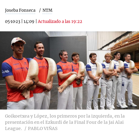
Joseba Fonseca
NTM
05·10·23
|
14:09
|
Actualizado a las 19:22
Goikoetxea y López, los primeros por la izquierda, en la
presentación en el Ezkurdi de la Final Four de la Jai Alai
League.
PABLO VIÑAS