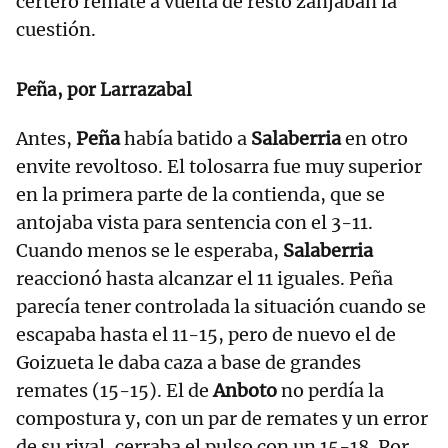
certero remate a vuelta de resto zanjaban la
cuestión.
Peña, por Larrazabal
Antes,
Peña
había batido a
Salaberria
en otro
envite revoltoso. El tolosarra fue muy superior
en la primera parte de la contienda, que se
antojaba vista para sentencia con el 3-11.
Cuando menos se le esperaba,
Salaberria
reaccionó hasta alcanzar el 11 iguales. Peña
parecía tener controlada la situación cuando se
escapaba hasta el 11-15, pero de nuevo el de
Goizueta le daba caza a base de grandes
remates (15-15). El de
Anboto
no perdía la
compostura y, con un par de remates y un error
de su rival, cerraba el pulso con un 15-18. Por