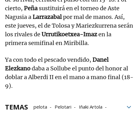
cierto,
Peña
sustituirá en el torneo de Aste
Nagusia a
Larrazabal
por mal de manos. Así,
este jueves, el de Tolosa y Mariezkurrena serán
los rivales de
Urrutikoetxea-Imaz
en la
primera semifinal en Miribilla.
Ya con todo el pescado vendido,
Danel
Elezkano
daba a Sollube el punto del honor al
doblar a Alberdi II en el mano a mano final (18-
9).
TEMAS
pelota
Pelotari
Iñaki Artola
Jon Ander Albisu
Jokin Altuna
Julen Martija
Torneo Bizkaia