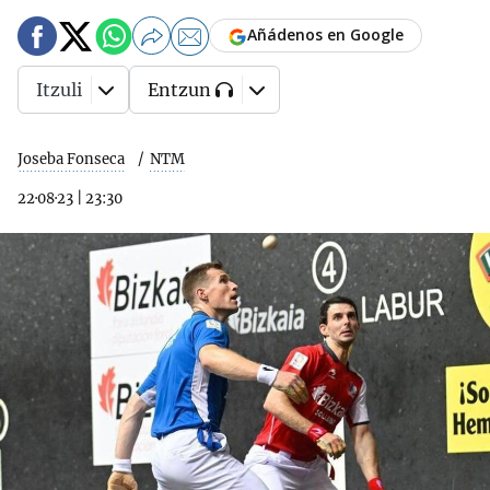
Añádenos en Google
Itzuli
Entzun
Joseba Fonseca
NTM
22·08·23
|
23:30