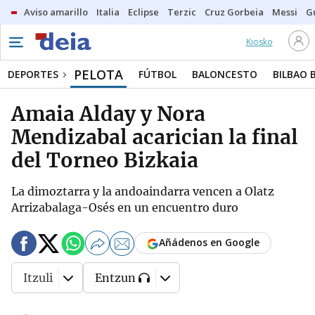
Aviso amarillo
Italia
Eclipse
Terzic
Cruz Gorbeia
Messi
G
Kiosko
PELOTA
DEPORTES
FÚTBOL
BALONCESTO
BILBAO 
Amaia Alday y Nora
Mendizabal acarician la final
del Torneo Bizkaia
La dimoztarra y la andoaindarra vencen a Olatz
Arrizabalaga-Osés en un encuentro duro
Añádenos en Google
Itzuli
Entzun