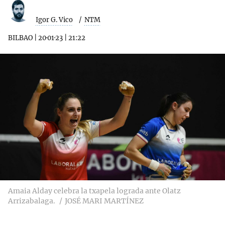
Igor G. Vico
NTM
BILBAO
|
20·01·23
|
21:22
Amaia Alday celebra la txapela lograda ante Olatz
Arrizabalaga.
JOSÉ MARI MARTÍNEZ