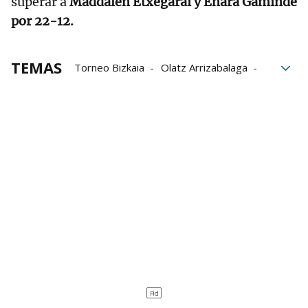
superar a
Maddalen Etxegarai y Enara Gaminde
por 22-12.
TEMAS
Torneo Bizkaia
Olatz Arrizabalaga
Amaia Alday
Nora Mendizabal
Andrea Capellán
Uxue Osés
Maddalen Etxegarai
Enara Gaminde
Leire Garai