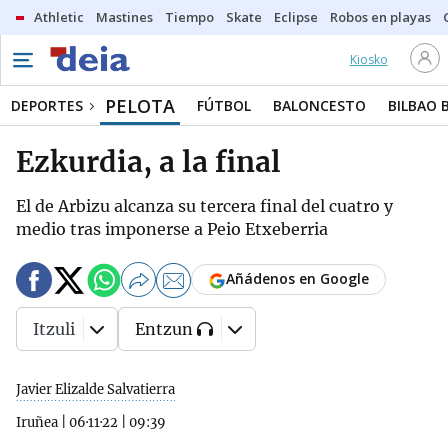
Athletic
Mastines
Tiempo
Skate
Eclipse
Robos en playas
Kiosko
PELOTA
DEPORTES
FÚTBOL
BALONCESTO
BILBAO 
Ezkurdia, a la final
El de Arbizu alcanza su tercera final del cuatro y
medio tras imponerse a Peio Etxeberria
Añádenos en Google
Itzuli
Entzun
Javier Elizalde Salvatierra
Iruñea
|
06·11·22
|
09:39