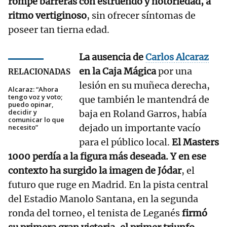
rompe barreras con estruendo y notoriedad, a
ritmo vertiginoso
, sin ofrecer síntomas de
poseer tan tierna edad.
La ausencia de
Carlos Alcaraz
en la Caja Mágica
por una
RELACIONADAS
lesión en su muñeca derecha,
Alcaraz: “Ahora
tengo voz y voto;
que también le mantendrá de
puedo opinar,
decidir y
baja en Roland Garros, había
comunicar lo que
dejado un importante vacío
necesito”
para el público local.
El Masters
1000 perdía a la figura más deseada. Y en ese
contexto ha surgido la imagen de Jódar
, el
futuro que ruge en Madrid. En la pista central
del Estadio Manolo Santana, en la segunda
ronda del torneo, el tenista de Leganés
firmó