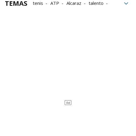
TEMAS
tenis
ATP
Alcaraz
talento
Madrid
escalada
Carlos Alcaraz
Jannik Sinner
Rafael Jódar