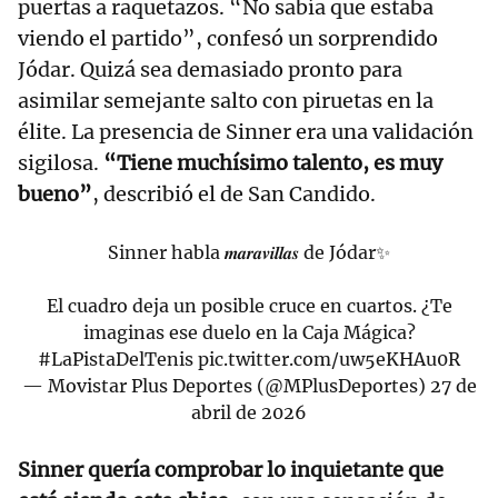
puertas a raquetazos. “No sabía que estaba
viendo el partido”, confesó un sorprendido
Jódar. Quizá sea demasiado pronto para
asimilar semejante salto con piruetas en la
élite. La presencia de Sinner era una validación
sigilosa.
“Tiene muchísimo talento, es muy
bueno”
, describió el de San Candido.
Sinner habla 𝒎𝒂𝒓𝒂𝒗𝒊𝒍𝒍𝒂𝒔 de Jódar✨
El cuadro deja un posible cruce en cuartos. ¿Te
imaginas ese duelo en la Caja Mágica?
#LaPistaDelTenis
pic.twitter.com/uw5eKHAu0R
— Movistar Plus Deportes (@MPlusDeportes)
27 de
abril de 2026
Sinner quería comprobar lo inquietante que