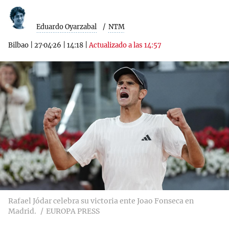
Eduardo Oyarzabal
NTM
Bilbao
|
27·04·26
|
14:18
|
Actualizado a las 14:57
Rafael Jódar celebra su victoria ente Joao Fonseca en
Madrid.
EUROPA PRESS