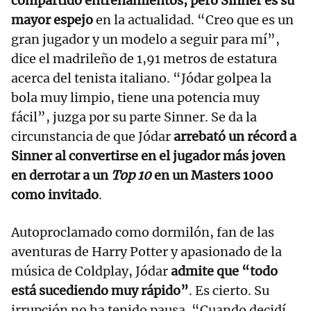
compartido entrenamientos, pero Sinner es su
mayor espejo
en la actualidad. “Creo que es un
gran jugador y un modelo a seguir para mí”,
dice el madrileño de 1,91 metros de estatura
acerca del tenista italiano. “Jódar golpea la
bola muy limpio, tiene una potencia muy
fácil”, juzga por su parte Sinner. Se da la
circunstancia de que Jódar
arrebató un récord a
Sinner al convertirse en el jugador más joven
en derrotar a un
Top 10
en un Masters 1000
como invitado
.
Autoproclamado como dormilón, fan de las
aventuras de Harry Potter y apasionado de la
música de Coldplay, Jódar
admite que “todo
está sucediendo muy rápido”
. Es cierto. Su
irrupción no ha tenido pausa. “Cuando decidí