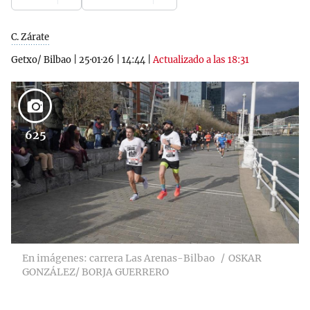
C. Zárate
Getxo/ Bilbao
|
25·01·26
|
14:44
|
Actualizado a las 18:31
625
En imágenes: carrera Las Arenas-Bilbao
OSKAR
GONZÁLEZ/ BORJA GUERRERO