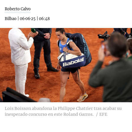
Roberto Calvo
Bilbao
|
06·06·25
|
06:48
Lois Boisson abandona la Philippe Chatrier tras acabar su
inesperado concurso en este Roland Garros.
EFE