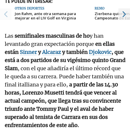
TE PUEDE INTERESAR:
OTROS DEPORTES
REMO
Jon Rahm, ante otra semana para
Zierbena quiere má
mejorar en el LIV Golf en Virginia
Campeonato de Eu
Las
semifinales masculinas de ho
y han
levantado gran expectación porque
en ellas
están
Sinner
y
Alcaraz
y también
Djokovic
, que
está a dos partidos de su vigésimo quinto Grand
Slam
, con el que añadiría el último récord que
le queda a su carrera. Puede haber también una
final italliana y para ello,
a partir de las 14.30
horas, Lorenzo Musetti tendrá que vencer al
actual campeón, que llega tras su convincente
triunfo ante Tommy Paul y el aval de haber
superado al tenista de Carrara en sus dos
enfrentamientos de este año.