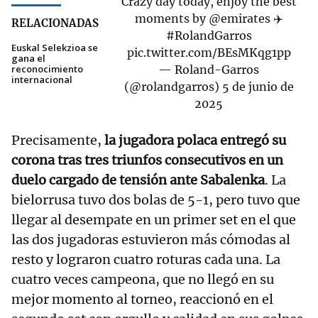
Crazy day today, enjoy the best
moments by
@emirates
✈️
RELACIONADAS
#RolandGarros
Euskal Selekzioa se
pic.twitter.com/BEsMKqg1pp
gana el
reconocimiento
— Roland-Garros
internacional
(@rolandgarros)
5 de junio de
2025
Precisamente,
la jugadora polaca entregó su
corona tras tres triunfos consecutivos en un
duelo cargado de tensión ante Sabalenka
. La
bielorrusa tuvo dos bolas de 5-1, pero tuvo que
llegar al desempate en un primer set en el que
las dos jugadoras estuvieron más cómodas al
resto y lograron cuatro roturas cada una. La
cuatro veces campeona, que no llegó en su
mejor momento al torneo, reaccionó en el