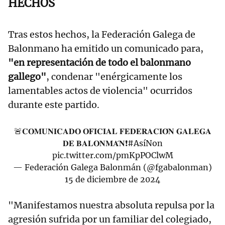
HECHOS
Tras estos hechos, la Federación Galega de
Balonmano ha emitido un comunicado para,
"en representación de todo el balonmano
gallego"
, condenar "enérgicamente los
lamentables actos de violencia" ocurridos
durante este partido.
🚨𝐂𝐎𝐌𝐔𝐍𝐈𝐂𝐀𝐃𝐎 𝐎𝐅𝐈𝐂𝐈𝐀𝐋 𝐅𝐄𝐃𝐄𝐑𝐀𝐂𝐈𝐎́𝐍 𝐆𝐀𝐋𝐄𝐆𝐀
𝐃𝐄 𝐁𝐀𝐋𝐎𝐍𝐌𝐀́𝐍❗️
#AsíNon
pic.twitter.com/pmKpPOClwM
— Federación Galega Balonmán (@fgabalonman)
15 de diciembre de 2024
"Manifestamos nuestra absoluta repulsa por la
agresión sufrida por un familiar del colegiado,