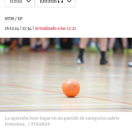
Itzuli
Entzun
NTM / EP
16·12·24
|
11:34
|
Actualizado a las 12:21
La agresión tuvo lugar en un partido de categoría cadete
femenina.
PIXABAY