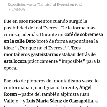
Expedición vasca 'Tximist' al Everest en 1974.
EMMOA
Fue en esos momentos cuando surgió la
posibilidad de ir al Everest. De la forma más
curiosa, además. Durante un
café de sobremesa
en la calle Dato
brotó de forma espontánea la
idea: “¿Por qué no el Everest?”.
Tres
montañeros gasteiztarras estaban detrás de
esta locura
prácticamente “imposible” para la
época.
Ese trío de pioneros del montañismo vasco lo
conformaban Juan Ignacio Lorente,
Ángel
Rosen
–padre del también alpinista Juan
Vallejo– y
Luis María Sáenz de Olazagoitia
, a