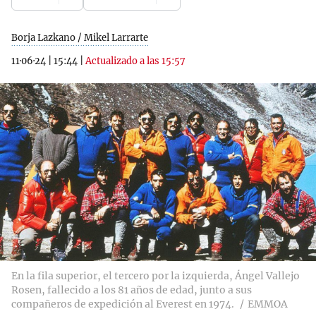
Borja Lazkano / Mikel Larrarte
11·06·24
|
15:44
|
Actualizado a las 15:57
En la fila superior, el tercero por la izquierda, Ángel Vallejo
Rosen, fallecido a los 81 años de edad, junto a sus
compañeros de expedición al Everest en 1974.
EMMOA