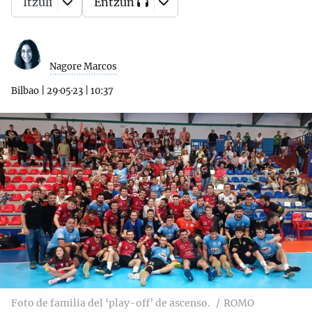
Itzuli
Entzun
Nagore Marcos
Bilbao
|
29·05·23
|
10:37
Foto de familia del ‘play-off’ de ascenso.
ROMO