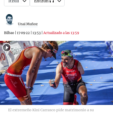
Itzuli
Entzun
Unai Muñoz
Bilbao
|
17·09·22
|
13:53
|
Actualizado a las 13:59
El extremeño Kini Carrasco pide matrimonio a su