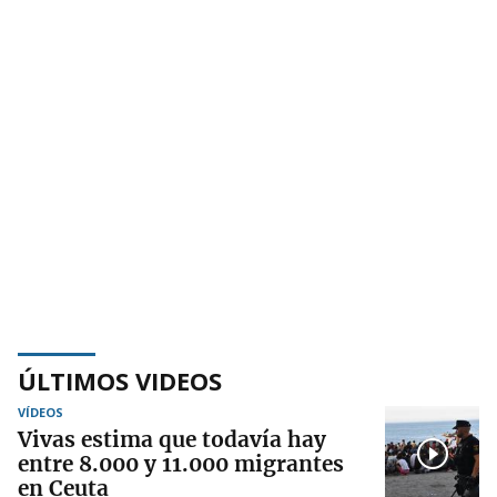
ÚLTIMOS VIDEOS
VÍDEOS
Vivas estima que todavía hay
entre 8.000 y 11.000 migrantes
en Ceuta