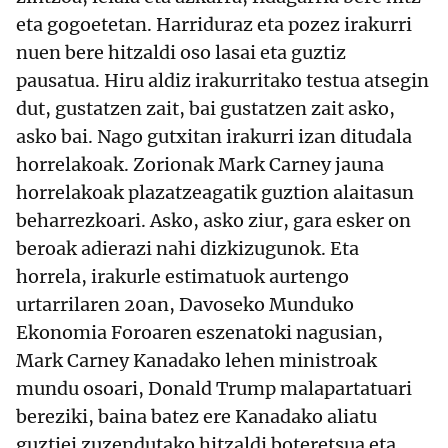
eta gogoetetan. Harriduraz eta pozez irakurri
nuen bere hitzaldi oso lasai eta guztiz
pausatua. Hiru aldiz irakurritako testua atsegin
dut, gustatzen zait, bai gustatzen zait asko,
asko bai. Nago gutxitan irakurri izan ditudala
horrelakoak. Zorionak Mark Carney jauna
horrelakoak plazatzeagatik guztion alaitasun
beharrezkoari. Asko, asko ziur, gara esker on
beroak adierazi nahi dizkizugunok. Eta
horrela, irakurle estimatuok aurtengo
urtarrilaren 20an, Davoseko Munduko
Ekonomia Foroaren eszenatoki nagusian,
Mark Carney Kanadako lehen ministroak
mundu osoari, Donald Trump malapartatuari
bereziki, baina batez ere Kanadako aliatu
guztiei zuzendutako hitzaldi boteretsua eta