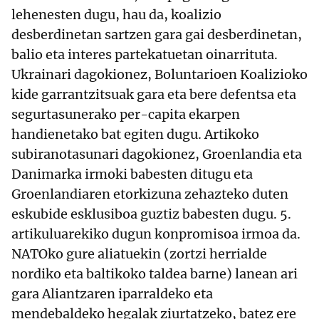
lehenesten dugu, hau da, koalizio
desberdinetan sartzen gara gai desberdinetan,
balio eta interes partekatuetan oinarrituta.
Ukrainari dagokionez, Boluntarioen Koalizioko
kide garrantzitsuak gara eta bere defentsa eta
segurtasunerako per-capita ekarpen
handienetako bat egiten dugu. Artikoko
subiranotasunari dagokionez, Groenlandia eta
Danimarka irmoki babesten ditugu eta
Groenlandiaren etorkizuna zehazteko duten
eskubide esklusiboa guztiz babesten dugu. 5.
artikuluarekiko dugun konpromisoa irmoa da.
NATOko gure aliatuekin (zortzi herrialde
nordiko eta baltikoko taldea barne) lanean ari
gara Aliantzaren iparraldeko eta
mendebaldeko hegalak ziurtatzeko, batez ere