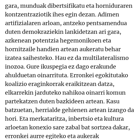
gara, munduak dibertsifikatu eta horniduraren
kontzentraziotik ihes egin dezan. Adimen
artifizialaren arloan, antzeko pentsamendua
duten demokraziekin lankidetzan ari gara,
azkenean potentzia hegemonikoen eta
hornitzaile handien artean aukeratu behar
izatea saihesteko. Hau ez da multilateralismo
inozoa. Gure ikuspegia ez dago erakunde
ahulduetan oinarrituta. Erronkei egokitutako
koalizio eraginkorrak eraikitzean datza,
elkarrekin jarduteko nahikoa oinarri komun
partekatzen duten bazkideen artean. Kasu
batzuetan, herrialde gehienen artean izango da
hori. Eta merkataritza, inbertsio eta kultura
arloetan konexio sare zabal bat sortzea dakar,
erronkei aurre egiteko eta aukerak