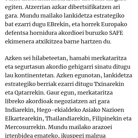
egiten. Atzerrian azkar dibertsifikatzen ari
gara. Mundu mailako lankidetza estrategiko
bat ezarri dugu EBrekin, eta horrek Europako
defentsa hornidura akordioei buruzko SAFE
ekimenera atxikitzea barne hartzen du.
Azken sei hilabeteetan, hamabi merkataritza
eta segurtasun akordio gehigarri sinatu ditugu
lau kontinentetan. Azken egunotan, lankidetza
estrategiko berriak ezarri ditugu Txinarekin
eta Qatarrekin. Gaur egun, merkataritza
libreko akordioak negoziatzen ari gara
Indiarekin, Hego-ekialdeko Asiako Nazioen
Elkartearekin, Thailandiarekin, Filipinekin eta
Mercosurrekin. Mundu mailako arazoei
irtenbidea emateko, ikuspegi malgua