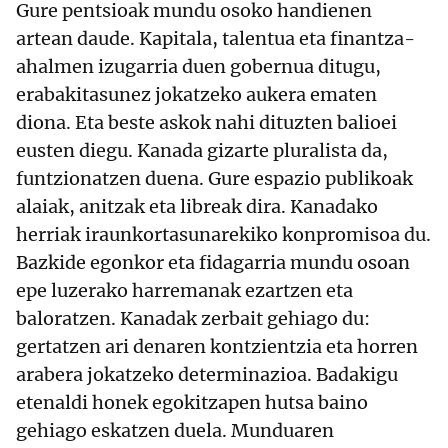
Gure pentsioak mundu osoko handienen
artean daude. Kapitala, talentua eta finantza-
ahalmen izugarria duen gobernua ditugu,
erabakitasunez jokatzeko aukera ematen
diona. Eta beste askok nahi dituzten balioei
eusten diegu. Kanada gizarte pluralista da,
funtzionatzen duena. Gure espazio publikoak
alaiak, anitzak eta libreak dira. Kanadako
herriak iraunkortasunarekiko konpromisoa du.
Bazkide egonkor eta fidagarria mundu osoan
epe luzerako harremanak ezartzen eta
baloratzen. Kanadak zerbait gehiago du:
gertatzen ari denaren kontzientzia eta horren
arabera jokatzeko determinazioa. Badakigu
etenaldi honek egokitzapen hutsa baino
gehiago eskatzen duela. Munduaren