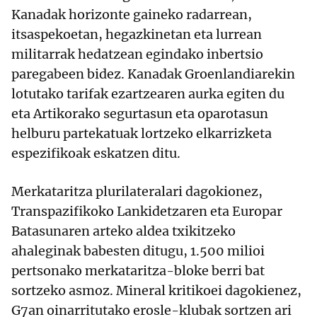
Kanadak horizonte gaineko radarrean,
itsaspekoetan, hegazkinetan eta lurrean
militarrak hedatzean egindako inbertsio
paregabeen bidez. Kanadak Groenlandiarekin
lotutako tarifak ezartzearen aurka egiten du
eta Artikorako segurtasun eta oparotasun
helburu partekatuak lortzeko elkarrizketa
espezifikoak eskatzen ditu.
Merkataritza plurilateralari dagokionez,
Transpazifikoko Lankidetzaren eta Europar
Batasunaren arteko aldea txikitzeko
ahaleginak babesten ditugu, 1.500 milioi
pertsonako merkataritza-bloke berri bat
sortzeko asmoz. Mineral kritikoei dagokienez,
G7an oinarritutako erosle-klubak sortzen ari