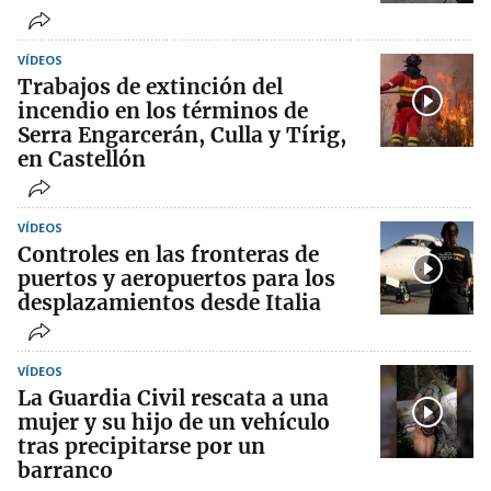
VÍDEOS
Trabajos de extinción del
incendio en los términos de
Serra Engarcerán, Culla y Tírig,
en Castellón
VÍDEOS
Controles en las fronteras de
puertos y aeropuertos para los
desplazamientos desde Italia
VÍDEOS
La Guardia Civil rescata a una
mujer y su hijo de un vehículo
tras precipitarse por un
barranco