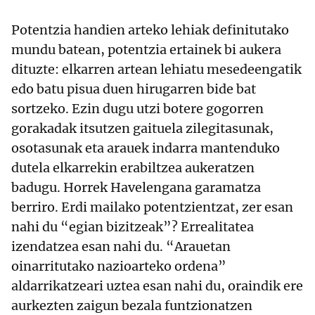
Potentzia handien arteko lehiak definitutako
mundu batean, potentzia ertainek bi aukera
dituzte: elkarren artean lehiatu mesedeengatik
edo batu pisua duen hirugarren bide bat
sortzeko. Ezin dugu utzi botere gogorren
gorakadak itsutzen gaituela zilegitasunak,
osotasunak eta arauek indarra mantenduko
dutela elkarrekin erabiltzea aukeratzen
badugu. Horrek Havelengana garamatza
berriro. Erdi mailako potentzientzat, zer esan
nahi du “egian bizitzeak”? Errealitatea
izendatzea esan nahi du. “Arauetan
oinarritutako nazioarteko ordena”
aldarrikatzeari uztea esan nahi du, oraindik ere
aurkezten zaigun bezala funtzionatzen