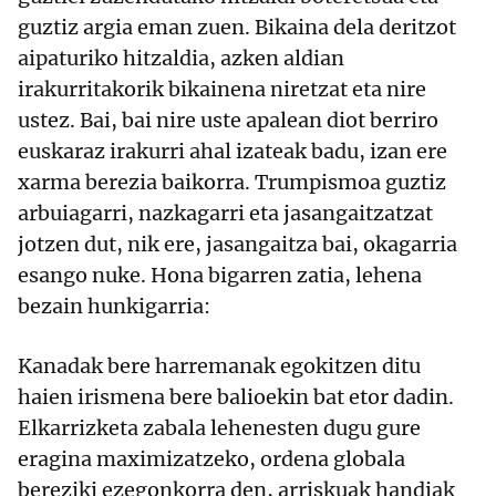
guztiz argia eman zuen. Bikaina dela deritzot
aipaturiko hitzaldia, azken aldian
irakurritakorik bikainena niretzat eta nire
ustez. Bai, bai nire uste apalean diot berriro
euskaraz irakurri ahal izateak badu, izan ere
xarma berezia baikorra. Trumpismoa guztiz
arbuiagarri, nazkagarri eta jasangaitzatzat
jotzen dut, nik ere, jasangaitza bai, okagarria
esango nuke. Hona bigarren zatia, lehena
bezain hunkigarria:
Kanadak bere harremanak egokitzen ditu
haien irismena bere balioekin bat etor dadin.
Elkarrizketa zabala lehenesten dugu gure
eragina maximizatzeko, ordena globala
bereziki ezegonkorra den, arriskuak handiak