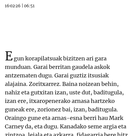
16·02·26
|
06:51
E
gun korapilatsuak bizitzen ari gara
munduan. Garai berritan gaudela askok
antzematen dugu. Garai guztiz itsusiak
alajaina. Zoritxarrez. Baina noizean behin,
nahiz eta gutxitan izan, uste dut, baditugula,
izan ere, itxaropenerako arnasa hartzeko
guneak ere, zorionez bai, izan, baditugula.
Oraingo gune eta arnas-esna berri hau Mark
Carney da, eta dugu. Kanadako seme argia eta
zintzoa, leiala eta azkarra, fidagarria bere hitz