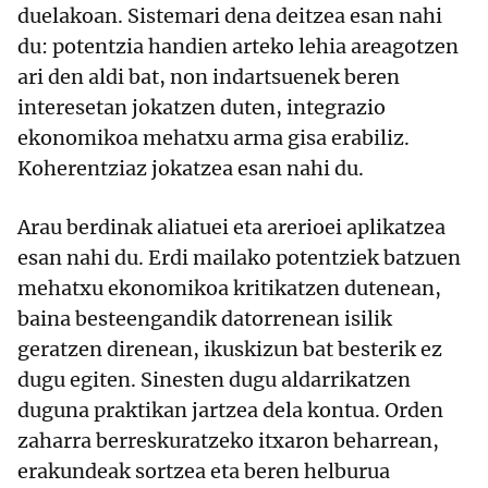
duelakoan. Sistemari dena deitzea esan nahi
du: potentzia handien arteko lehia areagotzen
ari den aldi bat, non indartsuenek beren
interesetan jokatzen duten, integrazio
ekonomikoa mehatxu arma gisa erabiliz.
Koherentziaz jokatzea esan nahi du.
Arau berdinak aliatuei eta arerioei aplikatzea
esan nahi du. Erdi mailako potentziek batzuen
mehatxu ekonomikoa kritikatzen dutenean,
baina besteengandik datorrenean isilik
geratzen direnean, ikuskizun bat besterik ez
dugu egiten. Sinesten dugu aldarrikatzen
duguna praktikan jartzea dela kontua. Orden
zaharra berreskuratzeko itxaron beharrean,
erakundeak sortzea eta beren helburua