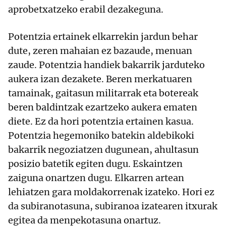
aprobetxatzeko erabil dezakeguna.
Potentzia ertainek elkarrekin jardun behar
dute, zeren mahaian ez bazaude, menuan
zaude. Potentzia handiek bakarrik jarduteko
aukera izan dezakete. Beren merkatuaren
tamainak, gaitasun militarrak eta botereak
beren baldintzak ezartzeko aukera ematen
diete. Ez da hori potentzia ertainen kasua.
Potentzia hegemoniko batekin aldebikoki
bakarrik negoziatzen dugunean, ahultasun
posizio batetik egiten dugu. Eskaintzen
zaiguna onartzen dugu. Elkarren artean
lehiatzen gara moldakorrenak izateko. Hori ez
da subiranotasuna, subiranoa izatearen itxurak
egitea da menpekotasuna onartuz.