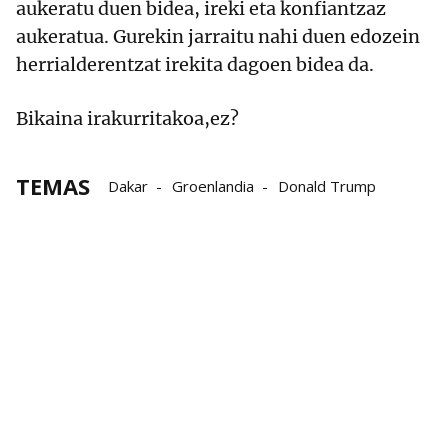
aukeratu duen bidea, ireki eta konfiantzaz
aukeratua. Gurekin jarraitu nahi duen edozein
herrialderentzat irekita dagoen bidea da.
Bikaina irakurritakoa,ez?
TEMAS
Dakar
Groenlandia
Donald Trump