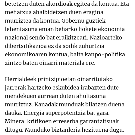
betetzen duten akordioak egitea da kontua. Eta
mehatxua ahalbidetzen duen eragina
murriztea da kontua. Gobernu guztiek
lehentasuna eman beharko liokete ekonomia
nazional sendo bat eraikitzeari. Nazioarteko
dibertsifikazioa ez da soilik zuhurtzia
ekonomikoaren kontua, baita kanpo-politika
zintzo baten oinarri materiala ere.
Herrialdeek printzipioetan oinarritutako
jarrerak hartzeko eskubidea irabazten dute
mendekuen aurrean duten ahultasuna
murriztuz. Kanadak munduak bilatzen duena
dauka. Energia superpotentzia bat gara.
Mineral kritikoen erreserba garrantzitsuak
ditugu. Munduko biztanleria hezituena dugu.