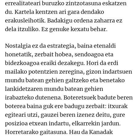
errealitateari buruzko zintzotasuna eskatzen
du. Kartela kentzen ari gara dendako
erakusleihotik. Badakigu ordena zaharra ez
dela itzuliko. Ez genuke kexatu behar.
Nostalgia ez da estrategia, baina etenaldi
honetatik, zerbait hobea, sendoagoa eta
bidezkoagoa eraiki dezakegu. Hori da erdi
mailako potentzien zeregina, gizon indartsuen
mundu batean gehien galtzeko eta benetako
lankidetzaren mundu batean gehien
irabazteko dutenena. Boteretsuek badute beren
boterea baina guk ere badugu zerbait: itxurak
egiteari utzi, gauzei beren izenez deitu, gure
posizioa etxean indartu, elkarrekin jardun.
Horretarako gaitasuna. Hau da Kanadak