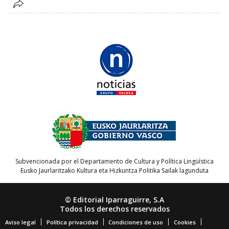
Subvencionada por el Departamento de Cultura y Política Lingüística
Eusko Jaurlaritzako Kultura eta Hizkuntza Politika Sailak lagunduta
© Editorial Iparraguirre, S.A
Todos los derechos reservados
Aviso legal
Política privacidad
Condiciones de uso
Cookies