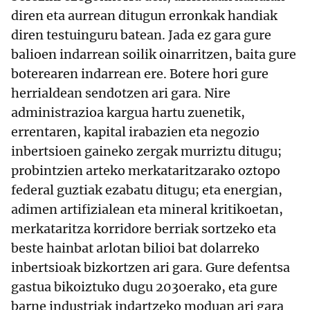
diren eta aurrean ditugun erronkak handiak
diren testuinguru batean. Jada ez gara gure
balioen indarrean soilik oinarritzen, baita gure
boterearen indarrean ere. Botere hori gure
herrialdean sendotzen ari gara. Nire
administrazioa kargua hartu zuenetik,
errentaren, kapital irabazien eta negozio
inbertsioen gaineko zergak murriztu ditugu;
probintzien arteko merkataritzarako oztopo
federal guztiak ezabatu ditugu; eta energian,
adimen artifizialean eta mineral kritikoetan,
merkataritza korridore berriak sortzeko eta
beste hainbat arlotan bilioi bat dolarreko
inbertsioak bizkortzen ari gara. Gure defentsa
gastua bikoiztuko dugu 2030erako, eta gure
barne industriak indartzeko moduan ari gara