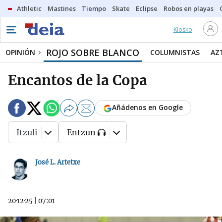
Athletic
Mastines
Tiempo
Skate
Eclipse
Robos en playas
Kiosko
ROJO SOBRE BLANCO
OPINIÓN
COLUMNISTAS
AZ
Encantos de la Copa
Añádenos en Google
Itzuli
Entzun
José L. Artetxe
20·12·25
|
07:01