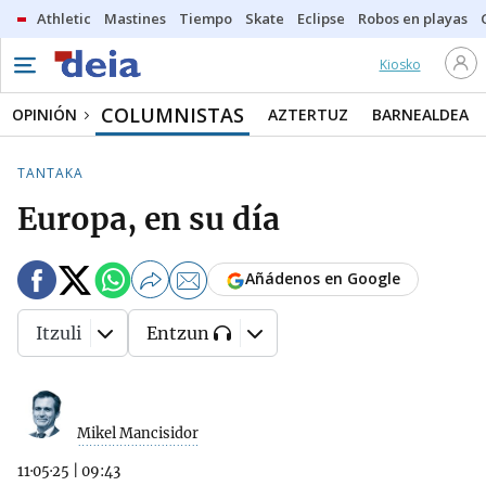
Athletic
Mastines
Tiempo
Skate
Eclipse
Robos en playas
Kiosko
COLUMNISTAS
OPINIÓN
AZTERTUZ
BARNEALDEA
TANTAKA
Europa, en su día
Añádenos en Google
Itzuli
Entzun
Mikel Mancisidor
11·05·25
|
09:43