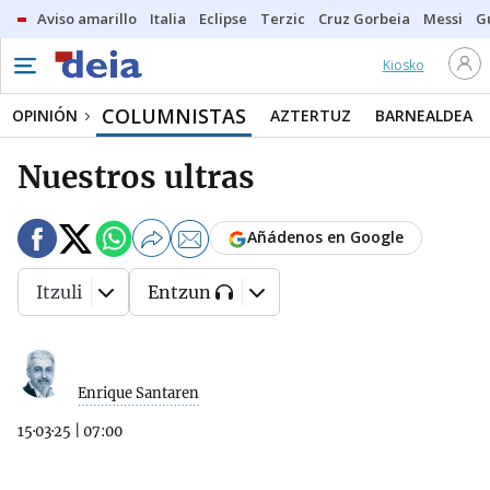
Aviso amarillo
Italia
Eclipse
Terzic
Cruz Gorbeia
Messi
G
Kiosko
COLUMNISTAS
OPINIÓN
AZTERTUZ
BARNEALDEA
Nuestros ultras
Añádenos en Google
Itzuli
Entzun
Enrique Santaren
15·03·25
|
07:00