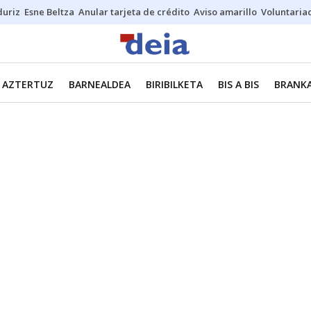
duriz
Esne Beltza
Anular tarjeta de crédito
Aviso amarillo
Voluntaria
AZTERTUZ
BARNEALDEA
BIRIBILKETA
BIS A BIS
BRANKA