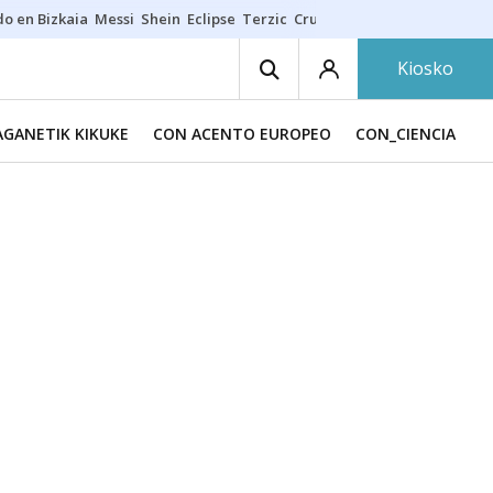
do en Bizkaia
Messi
Shein
Eclipse
Terzic
Cruz Gorbeia
Guía Macarfi
Kiosko
GANETIK KIKUKE
CON ACENTO EUROPEO
CON_CIENCIA
C