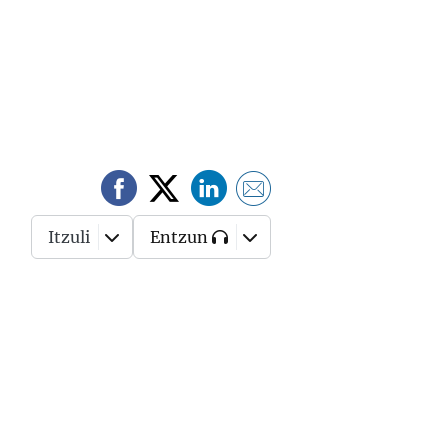
Itzuli
Entzun