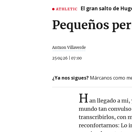
El gran salto de Hug
ATHLETIC
Pequeños per
Antxon Villaverde
25·04·26
|
07:00
¿Ya nos sigues?
Márcanos como me
H
an llegado a mi,
mundo tan convulso q
transcribirlos, con
reconfortarnos: Lo i