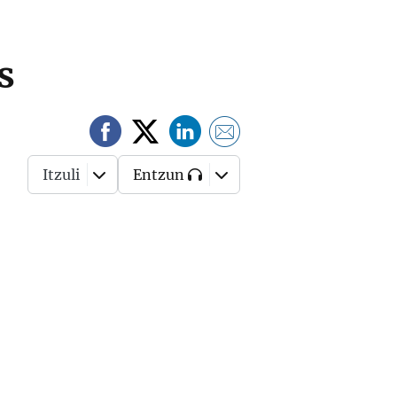
s
Itzuli
Entzun