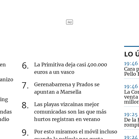
LO 
6
19:46
 en
La Primitiva deja casi 400.000
Cara 
euros a un vasco
Pello 
ranizo
7
Gerenabarrena y Prados se
19:46
apuntan a Marsella
La Co
venta
cing
millo
8
Las playas vizcainas mejor
endas
comunicadas son las que más
19:25
ndio
hurtos registran en verano
De la 
rompi
9
Por esto miramos el móvil incluso
19:24
cuando la película nos gusta