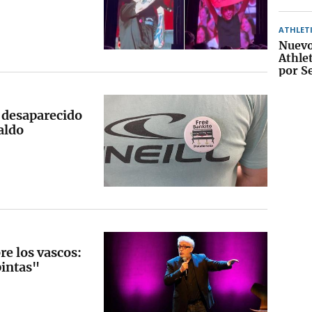
ATHLET
Nuevo
Athle
por S
 desaparecido
aldo
e los vascos:
pintas"