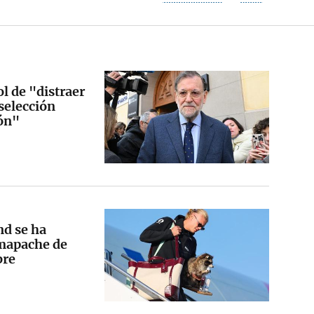
l de "distraer
 selección
dón"
nd se ha
 mapache de
bre