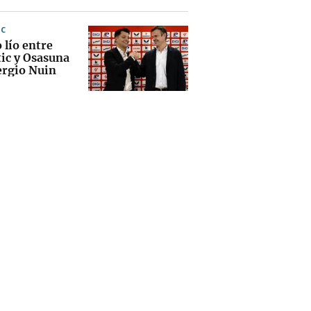
IC
 lío entre
tic y Osasuna
ergio Nuin