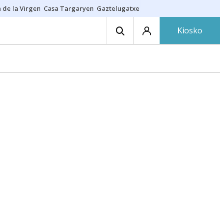
 de la Virgen
Casa Targaryen
Gaztelugatxe
Athletic
Aste Nagusia
C
Kiosko