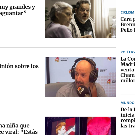
muy grandes y
 aguantar”
CICLISM
Cara 
Brenn
Pello 
POLÍTIC
La Co
Madri
inión sobre los
venta 
Chamb
millo
MUNDO
De la 
inici
rompi
na niña que
las tr
e viral: "Estás