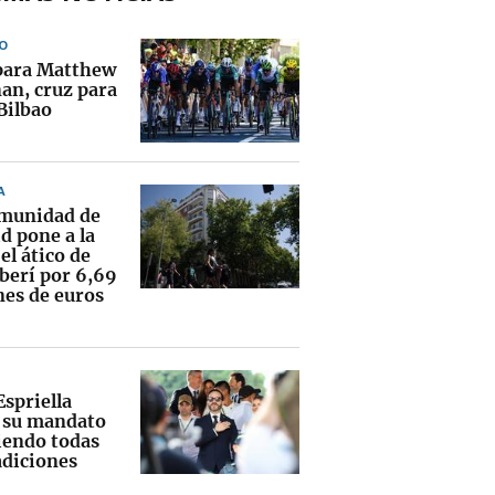
O
para Matthew
an, cruz para
Bilbao
A
munidad de
d pone a la
el ático de
erí por 6,69
nes de euros
Espriella
a su mandato
endo todas
adiciones