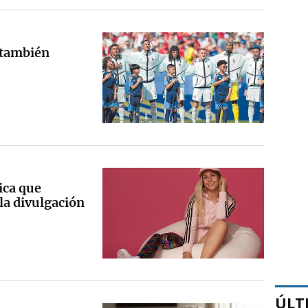
, también
pica que
 la divulgación
ÚLT