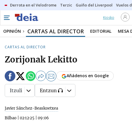
Derrota en el Velodrome
Terzic
Guiño del Liverpool
Vuelos d
Kiosko
CARTAS AL DIRECTOR
OPINIÓN
EDITORIAL
MESA 
CARTAS AL DIRECTOR
Zorijonak Lekitto
Añádenos en Google
Itzuli
Entzun
Javier Sánchez-Beaskoetxea
Bilbao
|
02·12·25
|
09:06