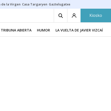
 de la Virgen
Casa Targaryen
Gaztelugatxe
Athletic
Aste Nagusia
C
Kiosko
TRIBUNA ABIERTA
HUMOR
LA VUELTA DE JAVIER VIZCAÍNO