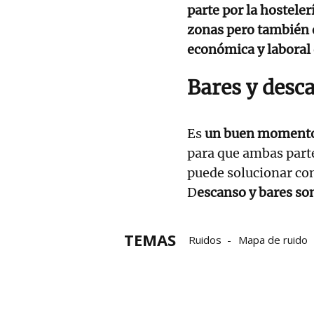
parte por la hosteler
zonas pero también e
económica y laboral 
Bares y desc
Es
un buen momento 
para que ambas parte
puede solucionar co
D
escanso y bares so
TEMAS
Ruidos
Mapa de ruido
Ayuntamiento de Bilbao