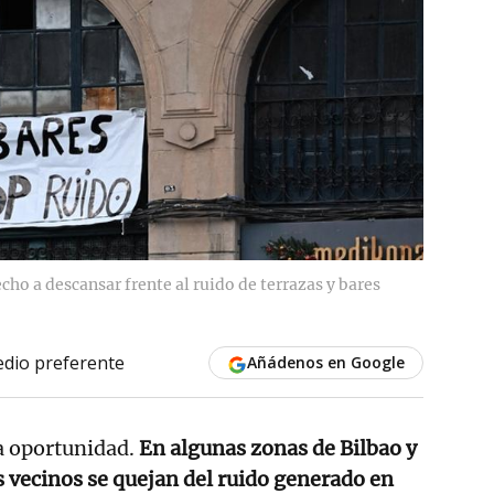
ho a descansar frente al ruido de terrazas y bares
dio preferente
Añádenos en Google
a oportunidad.
En algunas zonas de Bilbao y
s vecinos se quejan del ruido generado en